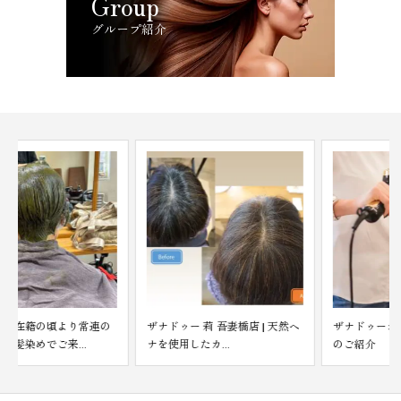
Group
グループ紹介
ザナドゥー 莉 吾妻橋店 | 天然ヘ
ザナドゥージャパン莉 吾妻橋店
ナを使用したカ...
のご紹介