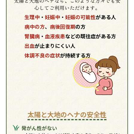
太陽と大地のヘナなら、このような方々でも安
心してご利用いただけます。
生理中
・
妊娠中
・
妊娠の可能性
がある人
病中の方
、
病後回復期
の方
腎臓病
・
血液疾患
などの既往症がある方
出血
が止まりにくい人
体調不良の症状
が持続する方
太陽と大地のヘナの安全性
発がん性がない