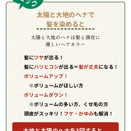
太陽と大地のヘナで
髪を染めると
太陽と大地のヘナは髪と頭皮に
優しいヘアカラー
髪に
ツヤ
が出る！
髪に
ハリとコシ
が出る＝
髪が丈夫
になる！
ボリュームアップ！
※ボリュームがほしい方
ボリュームダウン！
※ボリュームの多い方、くせ毛の方
頭皮がスッキリ！
フケ・かゆみ
も解消！
大地と太陽のヘナを
3回
すると、