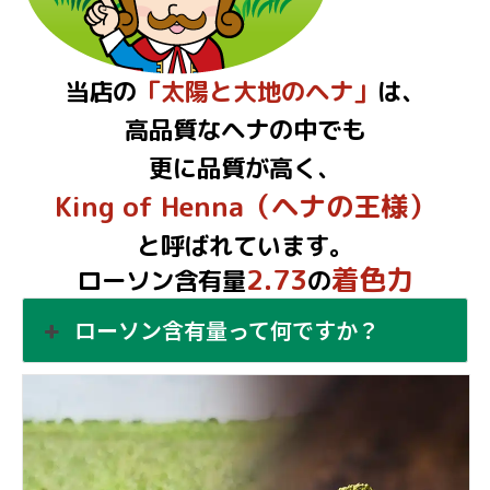
当店の
「太陽と大地のヘナ」
は、
高品質なヘナの中でも
更に品質が高く、
King of Henna（ヘナの王様）
と呼ばれています。
2.73
着色力
ローソン含有量
の
ローソン含有量って何ですか？