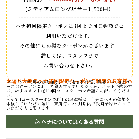
(ミディアムロング場合＋1,500円）
ヘナ初回限定クーポンは3回まで同じ金額でご
利用いただけます。
その他にもお得なクーポンがございます。
詳しくは、スタッフまで
お問い合わせ下さい。
太陽と大地のヘナ初回限定クーポンご利用のお客様へ
クーポンご利用のお客様は、ご来店された際、最初にヘナ3回コ
ースのクーポンご利用希望と言っていただくか、ネット予約の方
は、必ずコメント欄に3回コースクーポン希望と明記してくださ
い。
ヘナ3回コースクーポンご利用のお客様は、十分なヘナの効果を
体験していただく為に、来店毎に2ヶ月以内で次回予約をとって
いただく方に限ります。
ヘナについて良くある質問