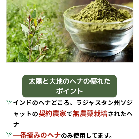
太陽と大地のヘナの優れた
ポイント
インドのヘナどころ、ラジャスタン州ソジ
契約農家
無農薬栽培
ャットの
で
されたヘ
ナ
一番摘みのヘナ
のみ使用してます。